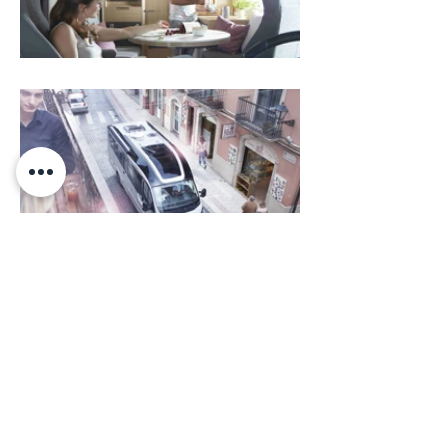
Maquillaje y peluqueria
Cliente Niesman bischoff​
Producida por Cannonball
Fotógrafo Mooi-starke fotografie
volver a campañas